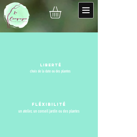
Liberté
choix de la date ou des plantes
fléxibilité
un atelier, un conseil jardin ou des plantes