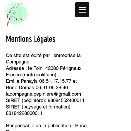
Ment
ions
Légales
Ce site est édité par l'entreprise la
Compagne
Adresse : le Foin, 42380 Périgneux
France (métropolitaine)
Emilie Panayis
06.51.17.15.77
et
Brice Domas
06.31.06.28.46
lacompagne.pepiniere@gmail.com
SIRET (pépinière):
88084552400011
SIRET (paysage et formation):
88184228000011
Responsable de la publication : Brice