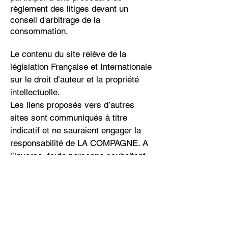
règlement des litiges devant un
conseil d'arbitrage de la
consommation.
Le contenu du site relève de la
législation Française et Internationale
sur le droit d’auteur et la propriété
intellectuelle.
Les liens proposés vers d’autres
sites sont communiqués à titre
indicatif et ne sauraient engager la
responsabilité de LA COMPAGNE. A
l’inverse, toute personne souhaitant
créer un lien vers le site doit au
préalable en informer l’association
qui se réserve le droit d’interdire les
liens qui ne respecteraient pas l’objet
du site ou porteraient préjudice à son