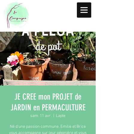
JE CREE mon PROJET de
JARDIN en PERMACULTURE
sam. 11 avr.
  |  
Lapte
Né d'une passion commune, Emilie et Brice
vous accompagne sur leur pépinière et vous