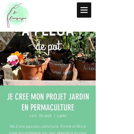
JE CREE MON PROJET JARDIN
EN PERMACULTURE
sam. 06 sept.
  |  
Lapte
Né d'une passion commune, Emilie et Brice
vous accompagne sur leur pépinière et vous