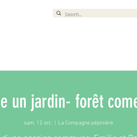
RESERVER UN ATELIER
FOIRES ET MARCHES
SERVICE D'AMENAGEM
e un jardin- forêt com
sam. 12 oct.
  |  
La Compagne pépinière