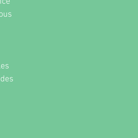
ice
vous
les
 des