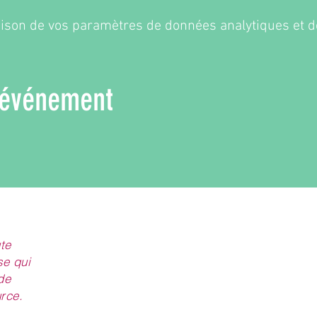
ison de vos paramètres de données analytiques et de
 événement
te
se qui
de
urce.