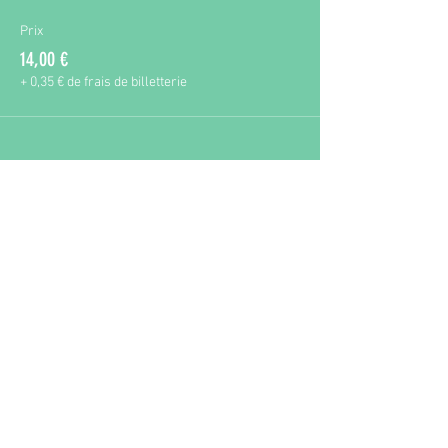
Prix
14,00 €
+ 0,35 € de frais de billetterie
Partager cet événement
La Compagne
Notre entreprise accompagne toute
personne, collectivité ou entreprise qui
désire faire du vivant un vecteur de lien,
de transmission et de ressource.