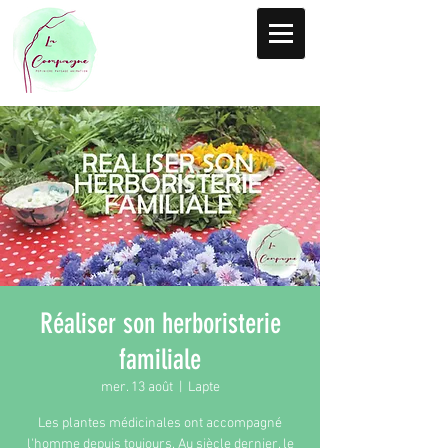
Réaliser son herboristerie
familiale
mer. 13 août
  |  
Lapte
Les plantes médicinales ont accompagné
l'homme depuis toujours. Au siècle dernier, le