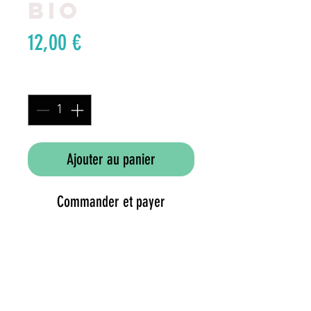
BIO
Prix
12,00 €
Quantité
*
Ajouter au panier
Commander et payer
Pot de 2L
Nom latin: Hippophae
rhamoides Leikora