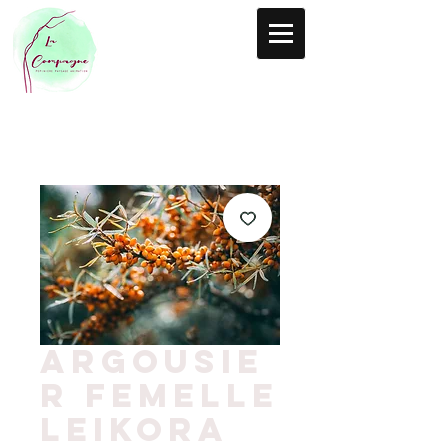
Argousie
r femelle
Leikora