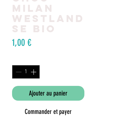
Milan
Westland
se BIO
Prix
1,00 €
Quantité
*
Ajouter au panier
Commander et payer
Disponible début mai