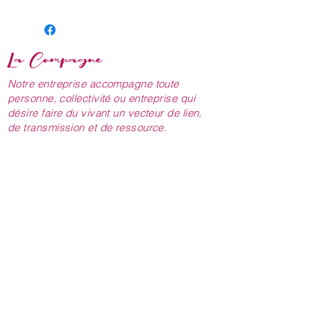
La Compagne
Notre entreprise accompagne toute
personne, collectivité ou entreprise qui
désire faire du vivant un vecteur de lien,
de transmission et de ressource.
NOUS CONTACTER
lacompagne.pepiniere@gmail.com
06.31.06.28.46
06.51.17.15.77
NOUS RENCONTRER
1544 Route du Bouchet
43200 LAPTE