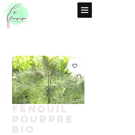
Fenouil
pourpre
BIO