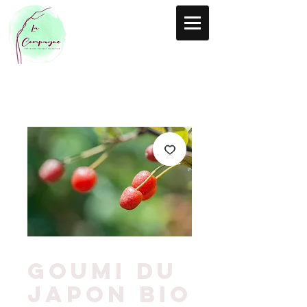
SKU :
Goumi du
Japon BIO