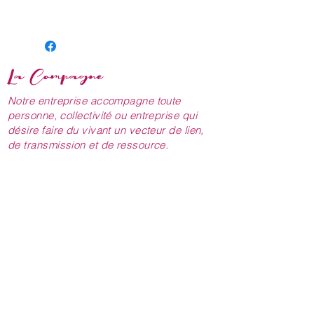
exposition
soleil, mi-
ombre
La Compagne
habitat /
écologie
Notre entreprise accompagne toute
personne, collectivité ou entreprise qui
hauteur
3m
désire faire du vivant un vecteur de lien,
de transmission et de ressource.
sol
tolérant le sec
NOUS CONTACTER
lacompagne.pepiniere@gmail.com
Période
estivale
fructification
06.31.06.28.46
06.51.17.15.77
type de
arbuste
NOUS RENCONTRER
plantes
utilisation
haie
1544 Route du Bouchet
43200 LAPTE
persistante,