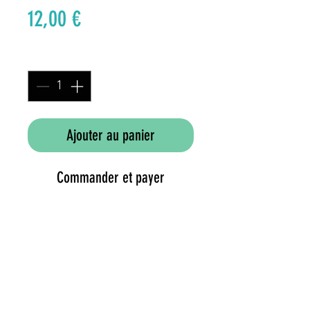
Prix
12,00 €
Quantité
*
Ajouter au panier
Commander et payer
Nom latin: Eleagnus multiflora
Famille: Eleagnacées
détails de culture