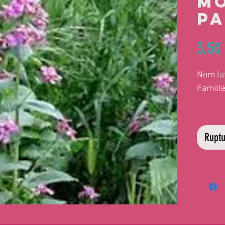
Mo
Pa
3,50
Nom lat
Famille
Plantes
ressema
Ruptu
particu
fructif
translu
sec.