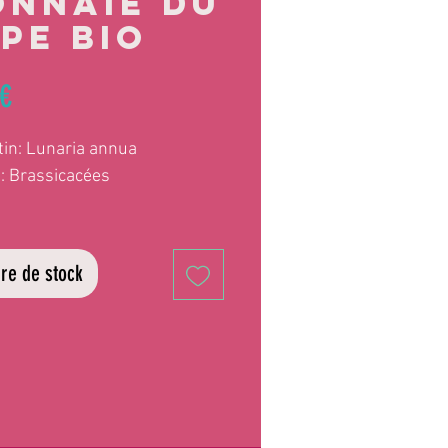
nnaie du
pe BIO
Prix
 €
in: Lunaria annua
: Brassicacées
 élégante et odorante se
nt facilement. Je l'aime
re de stock
lièrement pour sa
ication en forme de capsule
cide intéressante en bouquet