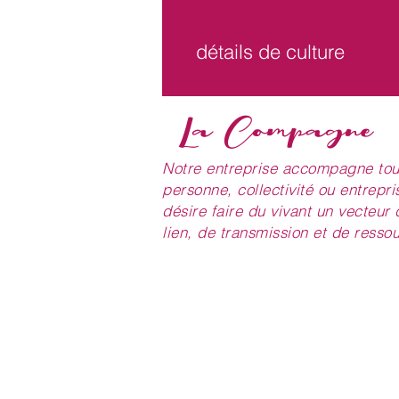
détails de culture
exposition
La Compagne
habitat / écologie
Notre entreprise accompagne tou
hauteur
personne, collectivité ou entrepri
désire faire du vivant un vecteur 
sol
lien, de transmission et de resso
Période floraison
type de plantes
NOUS CONTACTER
utilisation
lacompagne.pepiniere@gmai
06.31.06.28.46