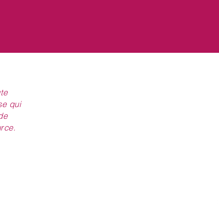
soleil, mi-ombre
sous bois, lisière
te
50-60 cm
se qui
de
humifère
urce.
avril à juin
bisannuelle
NOUS RENCONTRER
NOU
ornementale et bouquet
l.com
1544 Route du Bouchet