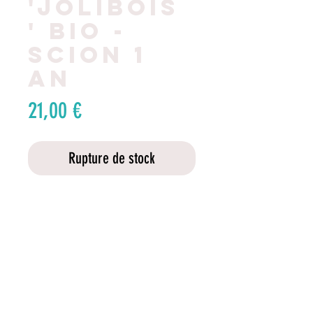
'JoliBois
' BIO -
Scion 1
an
Prix
21,00 €
Rupture de stock
Cette variété ancienne
est o
riginaire de Gurgy-sur-
Yonne en France. Elle est peu
sensible à la tavelure. Petite
pomme à chair blanche mais à
détails de culture
la peau rougeâtre , elle est