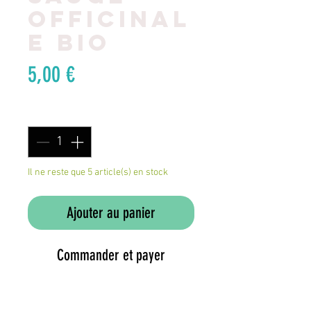
officinal
e BIO
Prix
5,00 €
Quantité
*
Il ne reste que 5 article(s) en stock
Ajouter au panier
Commander et payer
Nom latin: Salvia officinalis