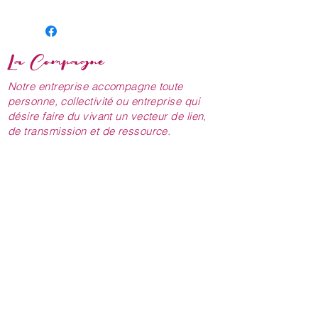
La Compagne
Notre entreprise accompagne toute
personne, collectivité ou entreprise qui
désire faire du vivant un vecteur de lien,
de transmission et de ressource.
NOUS CONTACTER
lacompagne.pepiniere@gmail.com
06.31.06.28.46
06.51.17.15.77
NOUS RENCONTRER
1544 Route du Bouchet
43200 LAPTE